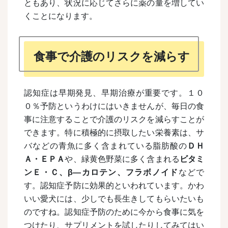
ともあり、状況に応じてさらに薬の量を増してい
くことになります。
食事で介護のリスクを減らす
認知症は早期発見、早期治療が重要です。１０
０％予防というわけにはいきませんが、毎日の食
事に注意することで介護のリスクを減らすことが
できます。特に積極的に摂取したい栄養素は、サ
バなどの青魚に多く含まれている脂肪酸の
ＤＨ
Ａ・ＥＰＡ
や、緑黄色野菜に多く含まれる
ビタミ
ンＥ・Ｃ、
β―
カロテン、フラボノイド
などで
す。認知症予防に効果的といわれています。
かわ
いい愛犬には、少しでも長生きしてもらいたいも
のですね。認知症予防のために今から食事に気を
つけたり、サプリメントを試したりしてみてはい